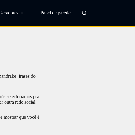
Geradores
Papel de parede
andrake, frases do
 nós selecionamos pra
r outra rede social.
 e mostrar que você é