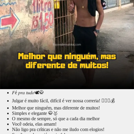
𝐹é 𝑝𝑟𝑎 𝑡𝑢𝑑𝑜🕊🥋
Julgar é muito fácil, difícil é ver nossa correria! 🏌🏽💸💰
Melhor que ninguém, mas diferente de muitos!
Simples e elegante 🥋🥇
O mesmo de sempre, só que a cada dia melhor
Você odeia, elas amam!
Não ligo pra críticas e não me iludo com elogios!