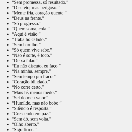
“Sem promessa, só resultado.”
“Discreto, mas perigoso.”
“Mente fria, coração quente.”
“Deus na frente.”
“Só progresso.”
“Quem soma, cola.”
“Aqui é visão.”
“Trabalho calado.”
“Sem barulho.”
“Só quem vive sabe.”
“Não é sorte, é foco.”
“Deixa falar.”
“Eu não discuto, eu faço.”
“Na minha, sempre.”
“Sem tempo pra fraco.”
“Coração blindado.”
“No corre certo.”
“Mais fé, menos medo.”
“Sei do meu valor.”
“Humilde, mas não bobo.”
“Silêncio é resposta.”
“Crescendo em paz.”
“Sem dó, sem volta.”
“Olho aberto.”
“Sigo firme.”