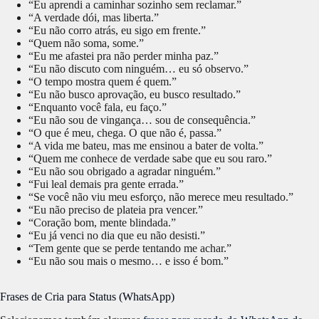
“Eu aprendi a caminhar sozinho sem reclamar.”
“A verdade dói, mas liberta.”
“Eu não corro atrás, eu sigo em frente.”
“Quem não soma, some.”
“Eu me afastei pra não perder minha paz.”
“Eu não discuto com ninguém… eu só observo.”
“O tempo mostra quem é quem.”
“Eu não busco aprovação, eu busco resultado.”
“Enquanto você fala, eu faço.”
“Eu não sou de vingança… sou de consequência.”
“O que é meu, chega. O que não é, passa.”
“A vida me bateu, mas me ensinou a bater de volta.”
“Quem me conhece de verdade sabe que eu sou raro.”
“Eu não sou obrigado a agradar ninguém.”
“Fui leal demais pra gente errada.”
“Se você não viu meu esforço, não merece meu resultado.”
“Eu não preciso de plateia pra vencer.”
“Coração bom, mente blindada.”
“Eu já venci no dia que eu não desisti.”
“Tem gente que se perde tentando me achar.”
“Eu não sou mais o mesmo… e isso é bom.”
Frases de Cria para Status (WhatsApp)