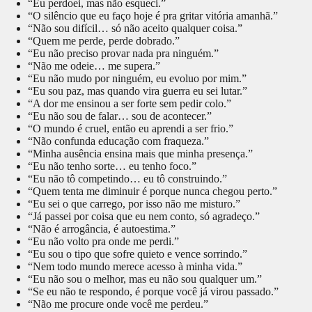
“Eu perdoei, mas não esqueci.”
“O silêncio que eu faço hoje é pra gritar vitória amanhã.”
“Não sou difícil… só não aceito qualquer coisa.”
“Quem me perde, perde dobrado.”
“Eu não preciso provar nada pra ninguém.”
“Não me odeie… me supera.”
“Eu não mudo por ninguém, eu evoluo por mim.”
“Eu sou paz, mas quando vira guerra eu sei lutar.”
“A dor me ensinou a ser forte sem pedir colo.”
“Eu não sou de falar… sou de acontecer.”
“O mundo é cruel, então eu aprendi a ser frio.”
“Não confunda educação com fraqueza.”
“Minha ausência ensina mais que minha presença.”
“Eu não tenho sorte… eu tenho foco.”
“Eu não tô competindo… eu tô construindo.”
“Quem tenta me diminuir é porque nunca chegou perto.”
“Eu sei o que carrego, por isso não me misturo.”
“Já passei por coisa que eu nem conto, só agradeço.”
“Não é arrogância, é autoestima.”
“Eu não volto pra onde me perdi.”
“Eu sou o tipo que sofre quieto e vence sorrindo.”
“Nem todo mundo merece acesso à minha vida.”
“Eu não sou o melhor, mas eu não sou qualquer um.”
“Se eu não te respondo, é porque você já virou passado.”
“Não me procure onde você me perdeu.”