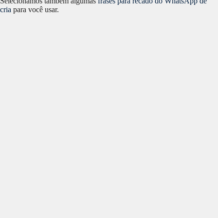
Selecionamos também algumas
frases para recado do WhatsApp de
cria
para você usar.