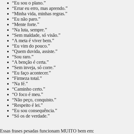
“Eu sou o plano.”
“Errar eu erro, mas aprendo.”
“Minha vida, minhas regras.”
“Eu não paro.”
“Mente forte.”
“Na luta, sempre.”
“Sem maldade, só visão.”
“A meta é viver bem.”
“Eu vim do pouco.”
“Quem duvida, assiste.”
“Sou raro.”
“A benção é certa.”
“Sem inveja, só corre.”
“Eu faço acontecer.”
“Firmeza total.”
“Na fé.”
“Caminho certo.”
“O foco é meu.”
“Não peço, conquisto.”
“Respeito é lei.”
“Eu sou consequência.”
“Só os de verdade.”
Essas frases pesadas funcionam MUITO bem em: