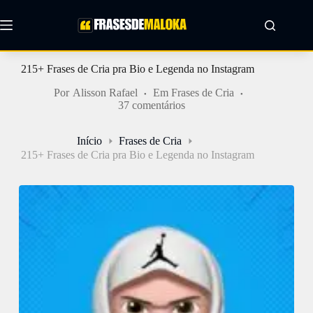
Pular
para
o
conteúdo
215+ Frases de Cria pra Bio e Legenda no Instagram
Por
Alisson Rafael
Em
Frases de Cria
37 comentários
Início
Frases de Cria
215+ Frases de Cria pra Bio e Legenda no Instagram