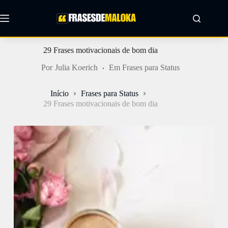
Pular
para
o
conteúdo
29 Frases motivacionais de bom dia
Por
Julia Koerich
Em
Frases para Status
Início
Frases para Status
29 Frases motivacionais de bom dia