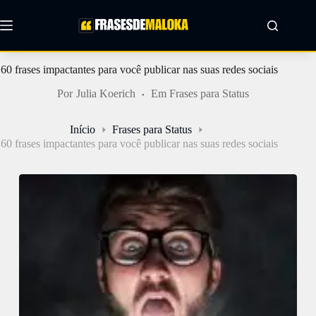
Pular
para
o
conteúdo
60 frases impactantes para você publicar nas suas redes sociais
Por
Julia Koerich
Em
Frases para Status
Início
Frases para Status
60 frases impactantes para você publicar nas suas redes sociais