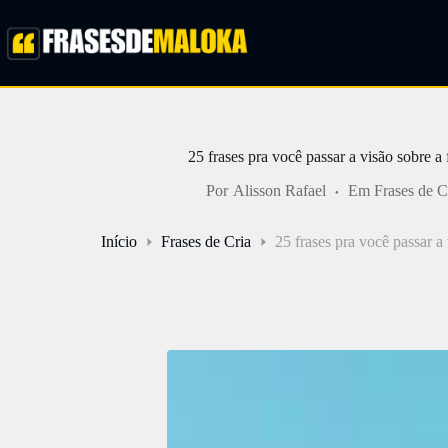
Pular
para
o
conteúdo
25 frases pra você passar a visão sobre a 
Por
Alisson Rafael
Em
Frases de C
Início
Frases de Cria
25 frases pra você passar a 