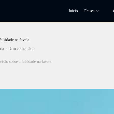
Inicio
Frases
falsidade na favela
ria
Um comentário
visão sobre a falsidade na favela