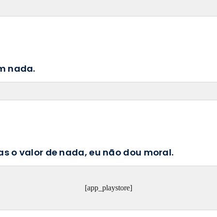
m nada.
as o valor de nada, eu não dou moral.
[app_playstore]