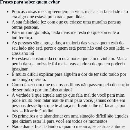
Frases para saber quem evitar
Poucas coisas me surpreendem na vida, mas a sua falsidade não
era algo que estava preparada para lidar.
A sua falsidade fez com que eu criasse uma muralha para as
outras pessoas.
Para um amigo falso, nada mais me resta do que somente a
indiferença.
As pessoas são engraçadas, a maioria das vezes quem está do
seu lado não está perto e quem está perto não está do seu lado. –
Cassiano Sá
Eu estava acostumada com os amores que iam e vinham. Mas a
perda da sua amizade foi mais avassaladora do que eu poderia
imaginar.
É muito difícil explicar para alguém a dor de ter sido traído por
um amigo querido.
Como fazer com que os nossos filhos não passem pela decepção
de ser traído por um falso amigo?
A verdade é que aquele amigo que fala mal de você para mim,
pode muito bem falar mal de mim para você, jamais confie em
pessoas desse tipo, que te abraça na frente e lhe dá facadas por
trás. – Ricardo Guidini
Os primeiros a te abandonar em uma situação difícil são aqueles
que diziam estar lá para você em todos os momentos.
Não adianta ficar falando o quanto me ama, se as suas atitudes