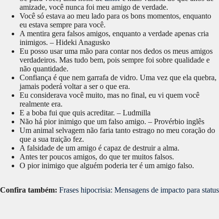
amizade, você nunca foi meu amigo de verdade.
Você só estava ao meu lado para os bons momentos, enquanto
eu estava sempre para você.
A mentira gera falsos amigos, enquanto a verdade apenas cria
inimigos. – Hideki Anagusko
Eu posso usar uma mão para contar nos dedos os meus amigos
verdadeiros. Mas tudo bem, pois sempre foi sobre qualidade e
não quantidade.
Confiança é que nem garrafa de vidro. Uma vez que ela quebra,
jamais poderá voltar a ser o que era.
Eu considerava você muito, mas no final, eu vi quem você
realmente era.
E a boba fui que quis acreditar. – Ludmilla
Não há pior inimigo que um falso amigo. – Provérbio inglês
Um animal selvagem não faria tanto estrago no meu coração do
que a sua traição fez.
A falsidade de um amigo é capaz de destruir a alma.
Antes ter poucos amigos, do que ter muitos falsos.
O pior inimigo que alguém poderia ter é um amigo falso.
Confira também:
Frases hipocrisia: Mensagens de impacto para status