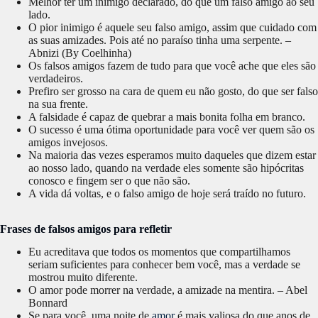
Melhor ter um inimigo declarado, do que um falso amigo ao seu
lado.
O pior inimigo é aquele seu falso amigo, assim que cuidado com
as suas amizades. Pois até no paraíso tinha uma serpente. –
Abnizi (By Coelhinha)
Os falsos amigos fazem de tudo para que você ache que eles são
verdadeiros.
Prefiro ser grosso na cara de quem eu não gosto, do que ser falso
na sua frente.
A falsidade é capaz de quebrar a mais bonita folha em branco.
O sucesso é uma ótima oportunidade para você ver quem são os
amigos invejosos.
Na maioria das vezes esperamos muito daqueles que dizem estar
ao nosso lado, quando na verdade eles somente são hipócritas
conosco e fingem ser o que não são.
A vida dá voltas, e o falso amigo de hoje será traído no futuro.
Frases de falsos amigos para refletir
Eu acreditava que todos os momentos que compartilhamos
seriam suficientes para conhecer bem você, mas a verdade se
mostrou muito diferente.
O amor pode morrer na verdade, a amizade na mentira. – Abel
Bonnard
Se para você, uma noite de
amor
é mais valiosa do que anos de