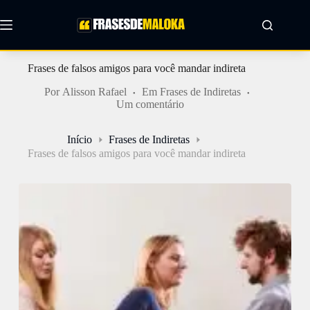
Pular
para
o
conteúdo
Frases de falsos amigos para você mandar indireta
Por
Alisson Rafael
Em
Frases de Indiretas
Um comentário
Início
Frases de Indiretas
Frases de falsos amigos para você mandar indireta