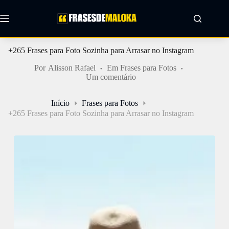
Pular
para
o
conteúdo
+265 Frases para Foto Sozinha para Arrasar no Instagram
Por
Alisson Rafael
Em
Frases para Fotos
Um comentário
Início
Frases para Fotos
+265 Frases para Foto Sozinha para Arrasar no Instagram