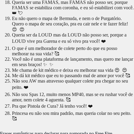
Queria ser uma FAMAS, mas FAMAS não posso ser, porque
FAMAS se estabiliza com coronha, e eu só estabilizei com você.
👑 💘
Eu não quero o mapa de Bermuda, e nem o de Purgatório.
Quero o mapa de seu coração, pra eu cair nele e te fazer feliz!
😍 😍
Queria ser da LOUD mas da LOUD não posso ser, porque a
LOUD vive pra Garena e eu só vivo pra você! ❤️
O que é um melhorador de colete perto do que eu posso
melhorar na sua vida? 🥰
Você não é uma plataforma de lançamento, mas quero me lançar
em seus braços! ✨ ✨
Me chama de kit médico e deixa eu melhorar sua vida 😍 😍
Me dá kit médico que eu to passando mal de amor por você 🥰
Não sou AW mas atravesso qualquer colete pra chegar no seu
peito. ❤️
Não sou Spas 12, muito menos MP40, mas se eu rushar você de
amor, nem colete 4 aguenta. 🥰
Pra que Pistola de Cura? Já tenho você! ❤️
Princesa eu não sou mira padrão, mas queria colar no seu peito.
🥰
Frases românticas para declarar para namorada no Free Fire