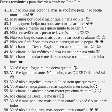
Frases românticas para divertir a crush no Free Fire
Eu não sou uma coronha, mas se você me pega, não recua
nunca mais! 💗
Meu amor por você é maior que o nariz do PH! 🥰
Linda, quero beijar tua boca até o mapa acabar! 💎💗️
Você não é mestre mas quero muito te pegar! 💘
Não sou avião, mas posso te levar às alturas 💘 💘
Não sou bug do carro mais posso levar você às alturas 😍 😍
Não sou Safe Zone mas vou te perseguir até te pegar 💗 💗
Me chama de Desert Eagle que eu acerto no peito! 😍 😍
Me chama de kit médico e deixa eu melhorar sua vida 🔥‍❤️
Me chama de radar e me deixa mostrar o caminho da minha
boca!❤️
Você é igual fogueira, me deixa quente! 🥰
Você é igual diamante. Não tenho, mas QUERO demais! 😍
😍
Você não é angelical, mas é o único item que quero ter. ✨ ✨
Você não e lança granada mas explodiu meu coração🥰
Me chama de airdrop e vem correr pra cima de mim 💘 💘
Me chama de Boca 3 e me usa 🔥‍❤️
Você é rank pequeno mais no meu coração, você é o maior de
todos
Você não é a fogueira, mas aqueceu meu coração 💗 💗