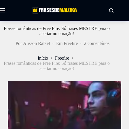
Pular
para
o
conteúdo
Frases românticas de Free Fire: Só frases MESTRE para o
acertar no coração!
Por
Alisson Rafael
Em
Freefire
2 comentários
Início
Freefire
Frases românticas de Free Fire: Só frases MESTRE para o
acertar no coração!