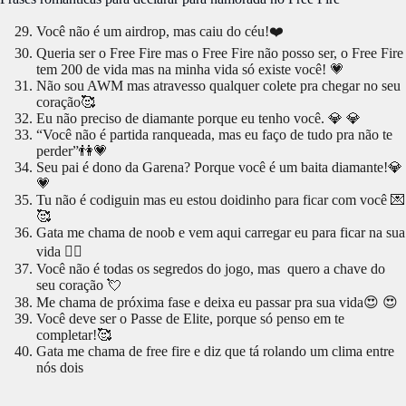
Você não é um airdrop, mas caiu do céu!❤️
Queria ser o Free Fire mas o Free Fire não posso ser, o Free Fire
tem 200 de vida mas na minha vida só existe você! 💗
Não sou AWM mas atravesso qualquer colete pra chegar no seu
coração🥰
Eu não preciso de diamante porque eu tenho você. 💎 💎
“Você não é partida ranqueada, mas eu faço de tudo pra não te
perder”👫💗
Seu pai é dono da Garena? Porque você é um baita diamante!💎
💗️
Tu não é codiguin mas eu estou doidinho para ficar com você 💌
🥰
Gata me chama de noob e vem aqui carregar eu para ficar na sua
vida 🔥‍❤️
Você não é todas os segredos do jogo, mas quero a chave do
seu coração 💘
Me chama de próxima fase e deixa eu passar pra sua vida😍 😍
Você deve ser o Passe de Elite, porque só penso em te
completar!🥰
Gata me chama de free fire e diz que tá rolando um clima entre
nós dois