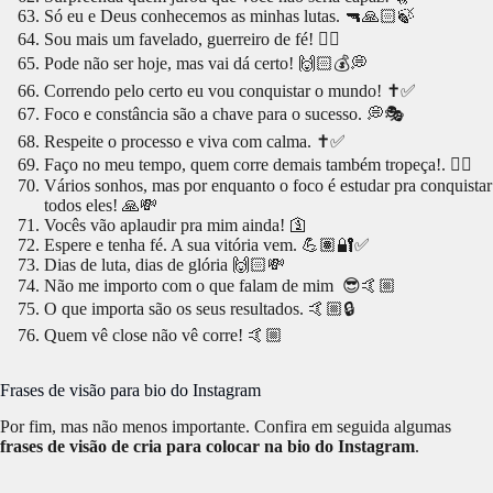
Só eu e Deus conhecemos as minhas lutas. 🔫🙏🏻🍃
Sou mais um favelado, guerreiro de fé! 🏄‍♂️
Pode não ser hoje, mas vai dá certo! 🙌🏻💰💭
Correndo pelo certo eu vou conquistar o mundo! ✝️✅
Foco e constância são a chave para o sucesso. 💭🎭
Respeite o processo e viva com calma. ✝️✅
Faço no meu tempo, quem corre demais também tropeça!. 🏄‍♂️
Vários sonhos, mas por enquanto o foco é estudar pra conquistar
todos eles! 🙏💸
Vocês vão aplaudir pra mim ainda! 🛐
Espere e tenha fé. A sua vitória vem. 💪🏽🔐✅
Dias de luta, dias de glória 🙌🏻💸
Não me importo com o que falam de mim 😎🤙🏼
O que importa são os seus resultados. 🤙🏼🔒
Quem vê close não vê corre! 🤙🏼
Frases de visão para bio do Instagram
Por fim, mas não menos importante. Confira em seguida algumas
frases de visão de cria para colocar na bio do Instagram
.